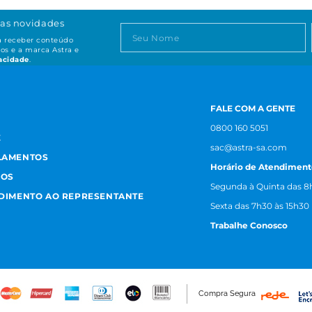
as novidades
ta receber conteúdo
os e a marca Astra e
vacidade
.
FALE COM A GENTE
0800 160 5051
E
sac@astra-sa.com
LAMENTOS
Horário de Atendiment
MOS
Segunda à Quinta das 8h
NDIMENTO AO REPRESENTANTE
Sexta das 7h30 às 15h30
Trabalhe Conosco
Compra Segura