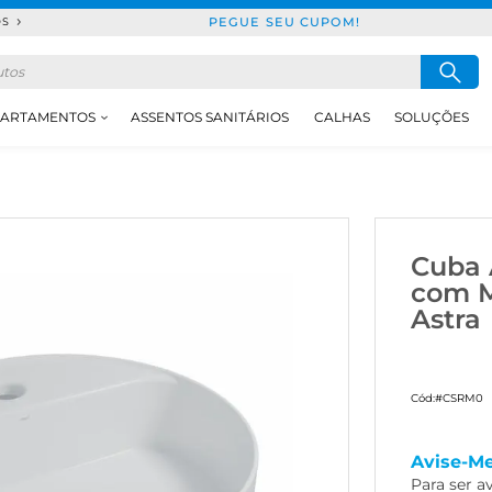
PEGUE SEU CUPOM!
DS
ARTAMENTOS
ASSENTOS SANITÁRIOS
CALHAS
SOLUÇÕES
Cuba 
com M
Astra
Cód:
#CSRM0
Avise-M
Para ser a