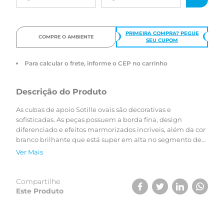
PRIMEIRA COMPRA? PEGUE
COMPRE O AMBIENTE
SEU CUPOM
Para calcular o frete, informe o CEP no carrinho
Descrição do Produto
As cubas de apoio Sotille ovais são decorativas e
sofisticadas. As peças possuem a borda fina, design
diferenciado e efeitos marmorizados incriveis, além da cor
branco brilhante que está super em alta no segmento de
decoração.
Ver Mais
Compartilhe
Este Produto