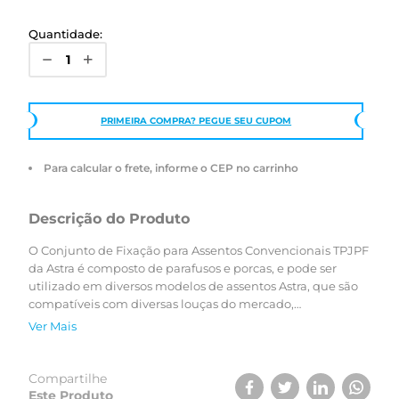
Quantidade:
PRIMEIRA COMPRA? PEGUE SEU CUPOM
Para calcular o frete, informe o CEP no carrinho
Descrição do Produto
O Conjunto de Fixação para Assentos Convencionais TPJPF
da Astra é composto de parafusos e porcas, e pode ser
utilizado em diversos modelos de assentos Astra, que são
compatíveis com diversas louças do mercado,
proporcionando maior conforto e funcionalidade ao seu
Ver Mais
assento sanitário, quando há necessidade da substituição
de parafusos e/ou porcas.
Compartilhe
Este Produto