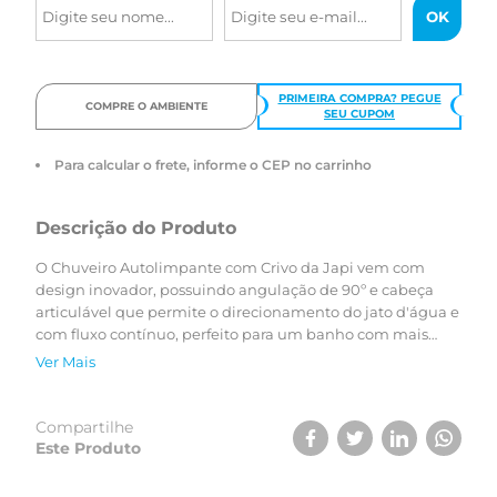
PRIMEIRA COMPRA? PEGUE
COMPRE O AMBIENTE
SEU CUPOM
Para calcular o frete, informe o CEP no carrinho
Descrição do Produto
O Chuveiro Autolimpante com Crivo da Japi vem com
design inovador, possuindo angulação de 90º e cabeça
articulável que permite o direcionamento do jato d'água e
com fluxo contínuo, perfeito para um banho com mais
conforto, além do acabamento cromado que proporciona
Ver Mais
brilho e durabilidade ao produto. Uma grande vantagem
desse chuveiro é que este possui sistema de autolimpeza,
sendo ativado sempre que a água for fechada
Compartilhe
Este Produto