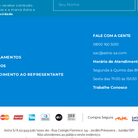
ta receber conteúdo
os e a marca Astra e
vacidade
.
FALE COM A GENTE
0800 160 5051
E
sac@astra-sa.com
LAMENTOS
Horário de Atendiment
MOS
Segunda à Quinta das 8h
NDIMENTO AO REPRESENTANTE
Sexta das 7h30 às 15h30
Trabalhe Conosco
Compra Segura
Astra S/A 50.949.528/0001-80 - Rua Colégio Florence, 59 - Jardim Primavera - Jundiaí (SP)
Não atendemos ao público neste endereço.