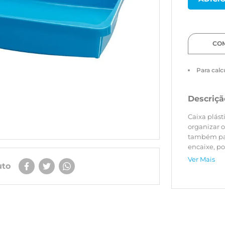
CO
Para calc
Descriçã
Caixa plásti
organizar o
também par
encaixe, p
outra.
Ver Mais
uto