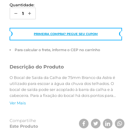
Quantidade:
PRIMEIRA COMPRA? PEGUE SEU CUPOM
Para calcular o frete, informe o CEP no carrinho
Descrição do Produto
O Bocal de Saida da Calha de 75mm Branco da Astra é
utilizado para escoar a água da chuva dos telhados. O
bocal de saída pode ser acoplado à barra da calha e à
cabeceira. Para a fixação do bocal há dois pontos para
colocar os parafusos, segurando-o contra o beiral (tabeira).
Ver Mais
Assim que a barra da calha for encaixada na parte interna
do bocal de saída, a extremidade deverá ser posicionada
sobre a marcação interna do bocal correspondente à
Compartilhe
temperatura aproximada do ambiente no ato da
Este Produto
instalação. Essa escala de temperatura é um grande