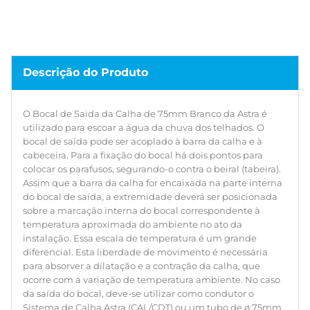
diferencial. Esta liberdade de movimento é necessária
para absorver a dilatação e a contração da calha, que
ocorre com a variação de temperatura ambiente. No caso
da saída do bocal, deve-se utilizar como condutor o
Sistema de Calha Astra (CAL/CDT) ou um tubo de ø 75mm
Descrição do Produto
em PVC (necessário uso do adaptador CAL/AD). As calhas
da Astra possuem sistema modular, as peças vêm prontas
e são leves, sendo práticas e fácil de instalar. São fabricadas
O Bocal de Saida da Calha de 75mm Branco da Astra é
em PVC, possuem ótima capacidade de vedação e são
utilizado para escoar a água da chuva dos telhados. O
mais silenciosas na chuva. Duráveis, não enferrujam e são
bocal de saída pode ser acoplado à barra da calha e à
resistentes às manchas e fixação de sujeiras, como o lodo.
cabeceira. Para a fixação do bocal há dois pontos para
Resistente à ação do sol, pois possui pigmento TiO2. Fácil
colocar os parafusos, segurando-o contra o beiral (tabeira).
manutenção, dispensa pintura (limpeza indicada apenas
Assim que a barra da calha for encaixada na parte interna
com água e sabão). Design moderno que agrega na
do bocal de saída, a extremidade deverá ser posicionada
estética da edificação. A Astra possui uma linha completa
sobre a marcação interna do bocal correspondente à
de calhas, com tudo que é necessário para coletar e
temperatura aproximada do ambiente no ato da
conduzir a água da chuva de telhados.
instalação. Essa escala de temperatura é um grande
diferencial. Esta liberdade de movimento é necessária
para absorver a dilatação e a contração da calha, que
ocorre com a variação de temperatura ambiente. No caso
da saída do bocal, deve-se utilizar como condutor o
Sistema de Calha Astra (CAL/CDT) ou um tubo de ø 75mm