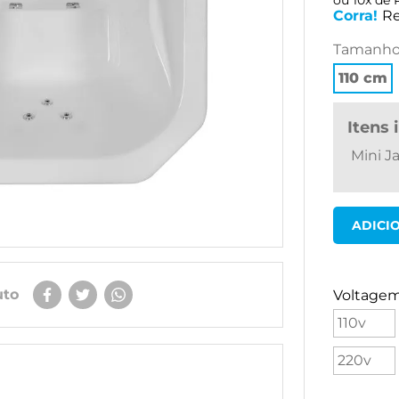
ou
10
x
de
Corra!
R
tamanh
110 cm
itens
Mini J
uto
Voltage
110v
220v