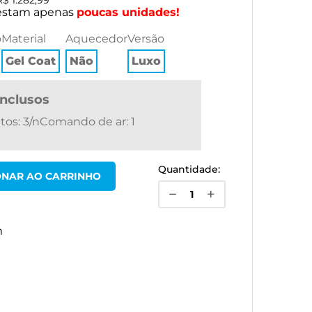
R$ 1.282,99
estam apenas
poucas
unidades!
o
material
aquecedor
versão
Gel Coat
Não
Luxo
 inclusos
atos: 3/nComando de ar: 1
Quantidade:
m