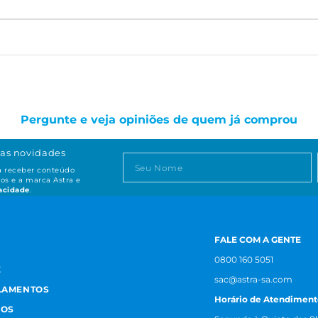
Pergunte e veja opiniões de quem já comprou
as novidades
ta receber conteúdo
os e a marca Astra e
vacidade
.
FALE COM A GENTE
0800 160 5051
E
sac@astra-sa.com
LAMENTOS
Horário de Atendiment
MOS