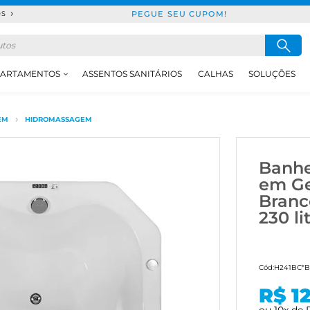
PEGUE SEU CUPOM!
DS
ARTAMENTOS
ASSENTOS SANITÁRIOS
CALHAS
SOLUÇÕES
EM
HIDROMASSAGEM
Banhe
em Ge
Branc
230 li
Cód:
H241BC*
R$ 1