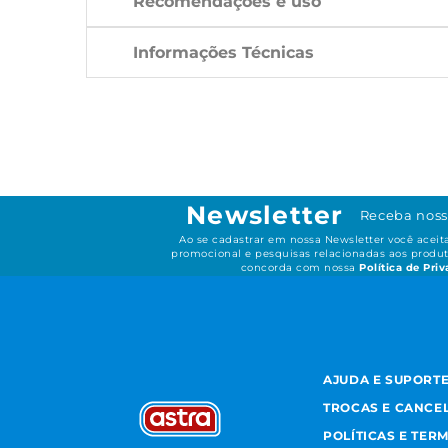
Recomendações e uso
Informações Técnicas
Newsletter
Receba noss
Ao se cadastrar em nossa Newsletter você acei
promocional e pesquisas relacionadas aos produt
concorda com nossa
Política de Pri
AJUDA E SUPORT
TROCAS E CANCE
POLÍTICAS E TER