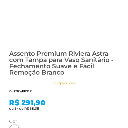
Assento Premium Riviera Astra
com Tampa para Vaso Sanitário -
Fechamento Suave e Fácil
Remoção Branco
Clique e veja!
Cód:
TRV/PR*BR1
R$ 291,90
ou
5
x
de
R$ 58,38
cor