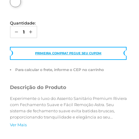
Quantidade:
PRIMEIRA COMPRA? PEGUE SEU CUPOM
Para calcular o frete, informe o CEP no carrinho
Descrição do Produto
Experimente o luxo do Assento Sanitário Premium Riviera
com Fechamento Suave e Fácil Remoção Astra. Seu
sistema de fechamento suave evita batidas bruscas,
proporcionando tranquilidade e elegância ao seu
banheiro. A característica estrela deste assento é a sua
Ver Mais
capacidade de ser removido com facilidade para limpeza.
Basta um clique, e você pode retirar a tampa do assento