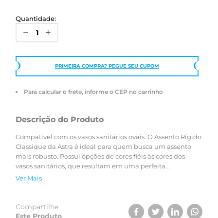
Quantidade:
PRIMEIRA COMPRA? PEGUE SEU CUPOM
Para calcular o frete, informe o CEP no carrinho
Descrição do Produto
Compatível com os vasos sanitários ovais. O Assento Rígido
Classique da Astra é ideal para quem busca um assento
mais robusto. Possui opções de cores fiéis às cores dos
vasos sanitários, que resultam em uma perfeita
composição do ambiente. Para garantir a compatibilidade
Ver Mais
ideal, utilize o simulador ou verifique a tabela de
compatibilidade.
Compartilhe
Este Produto