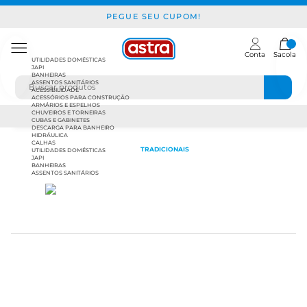
PEGUE SEU CUPOM!
Conta
Sacola
UTILIDADES DOMÉSTICAS
JAPI
BANHEIRAS
ASSENTOS SANITÁRIOS
ACESSIBILIDADE
ACESSÓRIOS PARA CONSTRUÇÃO
ARMÁRIOS E ESPELHOS
CHUVEIROS E TORNEIRAS
CUBAS E GABINETES
DESCARGA PARA BANHEIRO
HIDRÁULICA
CALHAS
TRADICIONAIS
UTILIDADES DOMÉSTICAS
JAPI
BANHEIRAS
ASSENTOS SANITÁRIOS