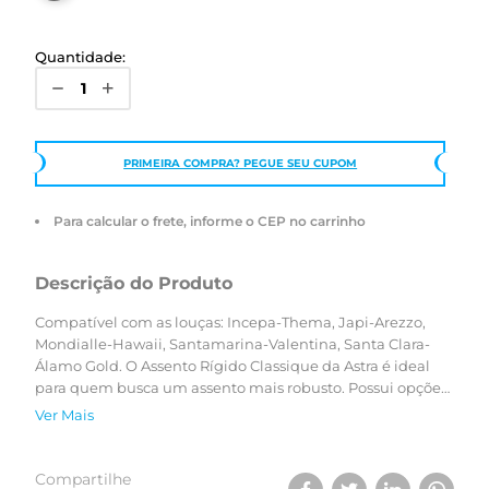
Quantidade:
PRIMEIRA COMPRA? PEGUE SEU CUPOM
Para calcular o frete, informe o CEP no carrinho
Descrição do Produto
Compatível com as louças: Incepa-Thema, Japi-Arezzo,
Mondialle-Hawaii, Santamarina-Valentina, Santa Clara-
Álamo Gold. O Assento Rígido Classique da Astra é ideal
para quem busca um assento mais robusto. Possui opções
de cores fiéis às cores dos vasos sanitários, que resultam
Ver Mais
em uma perfeita composição do ambiente. Para garantir a
compatibilidade ideal, utilize o simulador ou verifique a
tabela de compatibilidade.
Compartilhe