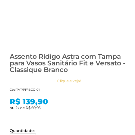
Assento Rídigo Astra com Tampa
para Vasos Sanitário Fit e Versato -
Classique Branco
Clique e veja!
Cód:
TVT/PP*BCO-01
R$ 139,90
ou
2
x
de
R$ 69,95
Quantidade: