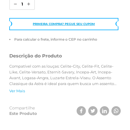
PRIMEIRA COMPRA? PEGUE SEU CUPOM
Para calcular o frete, informe o CEP no carrinho
Descrição do Produto
Compatível com as louças: Celite-City, Celite-Fit, Celite-
Like, Celite-Versato, Eternit-Savary, Incepa-Art, Incepa-
Avant, Logasa-Angra, Luzarte Estrela-Viseu. O Assento
Classique da Astra é ideal para quem busca um assento
mais robusto. Possui opções de cores fiéis às cores dos
Ver Mais
vasos sanitários, que resultam em uma perfeita
composição do ambiente. Para garantir a compatibilidade
ideal, utilize o simulador ou verifique a tabela de
Compartilhe
compatibilidade.
Este Produto