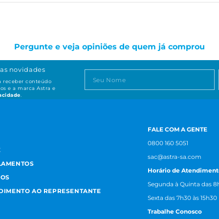
Pergunte e veja opiniões de quem já comprou
as novidades
ta receber conteúdo
os e a marca Astra e
vacidade
.
FALE COM A GENTE
0800 160 5051
E
sac@astra-sa.com
LAMENTOS
Horário de Atendiment
MOS
Segunda à Quinta das 8h
NDIMENTO AO REPRESENTANTE
Sexta das 7h30 às 15h30
Trabalhe Conosco