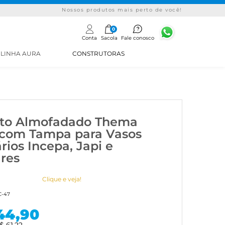
Nossos produtos mais perto de você!
0
Conta
Sacola
Fale conosco
LINHA AURA
CONSTRUTORAS
to Almofadado Thema
 com Tampa para Vasos
rios Incepa, Japi e
ares
Clique e veja!
C-47
44,90