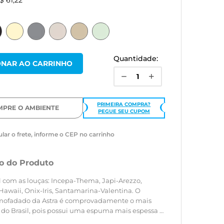
$ 61,22
Quantidade:
PRIMEIRA COMPRA?
MPRE O AMBIENTE
PEGUE SEU CUPOM
ular o frete, informe o CEP no carrinho
o do Produto
 com as louças: Incepa-Thema, Japi-Arezzo,
awaii, Onix-Iris, Santamarina-Valentina. O
mofadado da Astra é comprovadamente o mais
 do Brasil, pois possui uma espuma mais espessa e
várias opções de cores, fiéis às cores dos vasos