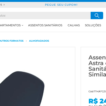
PEGUE SEU CUPOM!
DS
ARTAMENTOS
ASSENTOS SANITÁRIOS
CALHAS
SOLUÇÕES
OUTROS FORMATOS
ALMOFADADOS
Assen
Astra
Sanitá
Simil
Cód:
TTH/K*CZ
R$ 2