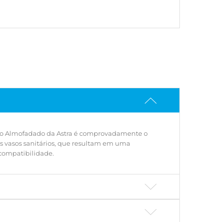
, que resultam em uma perfeita composição do
ara garantir a compatibilidade ideal, utilize o
u verifique a tabela de compatibilidade.
ento Almofadado da Astra é comprovadamente o
dos vasos sanitários, que resultam em uma
 compatibilidade.