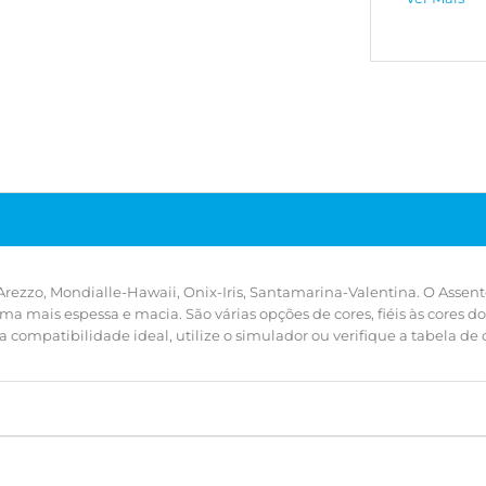
sanitários
ambiente. P
simulador o
Arezzo, Mondialle-Hawaii, Onix-Iris, Santamarina-Valentina. O Ass
ma mais espessa e macia. São várias opções de cores, fiéis às cores 
 compatibilidade ideal, utilize o simulador ou verifique a tabela de