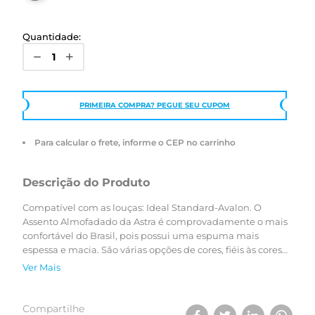
Quantidade:
PRIMEIRA COMPRA? PEGUE SEU CUPOM
Para calcular o frete, informe o CEP no carrinho
Descrição do Produto
Compatível com as louças: Ideal Standard-Avalon. O
Assento Almofadado da Astra é comprovadamente o mais
confortável do Brasil, pois possui uma espuma mais
espessa e macia. São várias opções de cores, fiéis às cores
dos vasos sanitários, que resultam em uma perfeita
Ver Mais
composição do ambiente.
Compartilhe