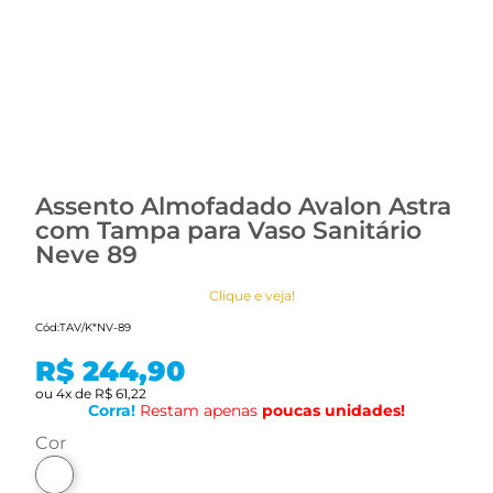
Assento Almofadado Avalon Astra
com Tampa para Vaso Sanitário
Neve 89
Clique e veja!
Cód:
TAV/K*NV-89
R$ 244,90
ou
4
x
de
R$ 61,22
Corra!
Restam apenas
poucas
unidades!
cor