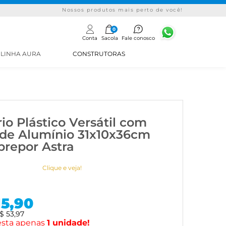
Nossos produtos mais perto de você!
0
Conta
Sacola
Fale conosco
LINHA AURA
CONSTRUTORAS
io Plástico Versátil com
l de Alumínio 31x10x36cm
brepor Astra
Clique e veja!
15,90
$ 53,97
sta apenas
1
unidade!