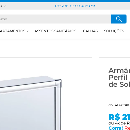
PEGUE SEU CUPOM!
DS
ARTAMENTOS
ASSENTOS SANITÁRIOS
CALHAS
SOLUÇÕES
Armár
Perfi
de So
Cód:
AL42*BR1
R$ 2
ou
4
x
de
R
Corra!
Re