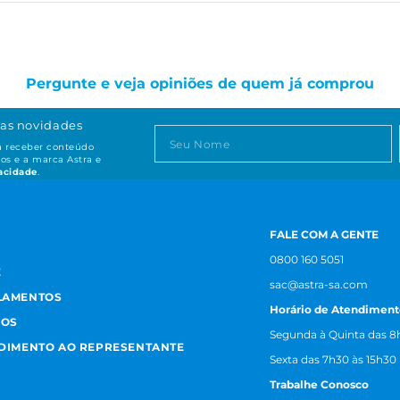
Pergunte e veja opiniões de quem já comprou
as novidades
ta receber conteúdo
os e a marca Astra e
vacidade
.
FALE COM A GENTE
0800 160 5051
E
sac@astra-sa.com
LAMENTOS
Horário de Atendiment
MOS
Segunda à Quinta das 8h
NDIMENTO AO REPRESENTANTE
Sexta das 7h30 às 15h30
Trabalhe Conosco