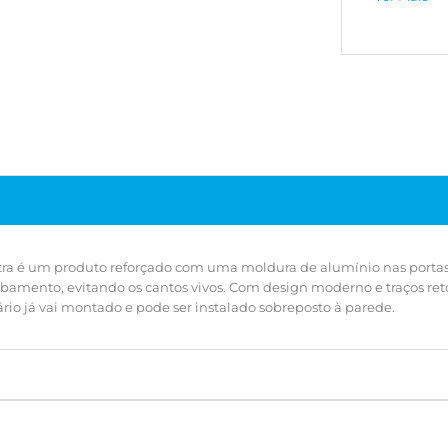
organiza e 
Funcional, 
sobreposto
stra é um produto reforçado com uma moldura de alumínio nas porta
bamento, evitando os cantos vivos. Com design moderno e traços ret
ário já vai montado e pode ser instalado sobreposto à parede.