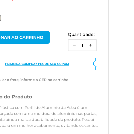
Quantidade:
PRIMEIRA COMPRA? PEGUE SEU CUPOM
ular o frete, informe o CEP no carrinho
o do Produto
lástico com Perfil de Alumínio da Astra é um
forçado com uma moldura de alumínio nas portas,
a ainda mais a durabilidade do produto. Possui
s para um melhor acabamento, evitando os cantos
design moderno e traços retos, otimiza o espaço,