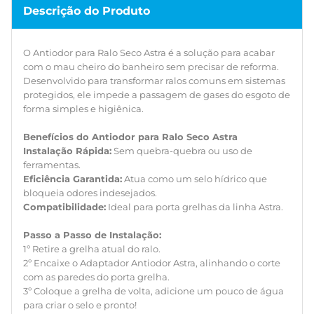
1º Retire a grelha atual do ralo.
Descrição do Produto
2º Encaixe o Adaptador Antiodor Astra, alinhando o corte
com as paredes do porta grelha.
3º Coloque a grelha de volta, adicione um pouco de água
O Antiodor para Ralo Seco Astra é a solução para acabar
para criar o selo e pronto!
com o mau cheiro do banheiro sem precisar de reforma.
Desenvolvido para transformar ralos comuns em sistemas
Como tirar o mau cheiro do ralo do banheiro?
protegidos, ele impede a passagem de gases do esgoto de
A forma mais rápida é instalando um Antiodor para Ralo
forma simples e higiênica.
Astra, que cria uma barreira física e hídrica contra os gases
do esgoto sem precisar de obras.
Benefícios do Antiodor para Ralo Seco Astra
Instalação Rápida:
Sem quebra-quebra ou uso de
O adaptador antiodor serve em qualquer ralo?
ferramentas.
O modelo ARP/10 é compatível com ralos redondos ou
Eficiência Garantida:
Atua como um selo hídrico que
quadrados de 10cm.
bloqueia odores indesejados.
Compatibilidade:
Ideal para porta grelhas da linha Astra.
Preciso de encanador para instalar?
Não. A instalação do antiodor Astra é do tipo faça você
Passo a Passo de Instalação:
mesmo, bastando encaixar a peça abaixo da grelha.
1º Retire a grelha atual do ralo.
2º Encaixe o Adaptador Antiodor Astra, alinhando o corte
com as paredes do porta grelha.
3º Coloque a grelha de volta, adicione um pouco de água
para criar o selo e pronto!