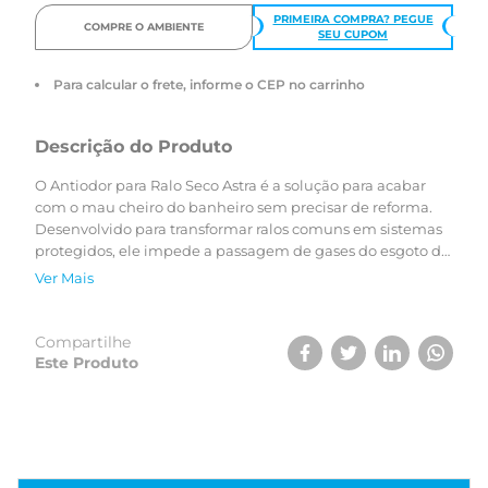
PRIMEIRA COMPRA? PEGUE
COMPRE O AMBIENTE
SEU CUPOM
Para calcular o frete, informe o CEP no carrinho
Descrição do Produto
O Antiodor para Ralo Seco Astra é a solução para acabar
com o mau cheiro do banheiro sem precisar de reforma.
Desenvolvido para transformar ralos comuns em sistemas
protegidos, ele impede a passagem de gases do esgoto de
forma simples e higiênica.
Ver Mais
Benefícios do Antiodor para Ralo Seco Astra
Instalação Rápida:
Sem quebra-quebra ou uso de
Compartilhe
ferramentas.
Este Produto
Eficiência Garantida:
Atua como um selo hídrico que
bloqueia odores indesejados.
Compatibilidade:
Ideal para porta grelhas da linha Astra.
Passo a Passo de Instalação: