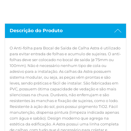
Resistente à ação do sol, pois possui pigmento TiO2. Fácil
manutenção, dispensa pintura (limpeza indicada apenas
com água e sabão). Design moderno que agrega na
estética da edificação. A Astra possui uma linha completa
de calhas, com tudo que é necessário para coletar e
Descrição do Produto
conduzir a água da chuva de telhados.
O Anti-folha para Bocal de Saída de Calha Astra é utilizado
para evitar entrada de folhas e acumulo de sujeiras. O anti-
folhas deve ser colocado no bocal de saída (ø 75mm ou
100mm). Não é necessário nenhum tipo de cola ou
adesivo para a instalação. As calhas da Astra possuem
sistema modular, ou seja, as peças vêm prontas e são
leves, sendo práticas e fácil de instalar. São fabricadas em
PVC, possuem ótima capacidade de vedação e são mais
silenciosas na chuva. Duráveis, não enferrujam e são
resistentes às manchas e fixação de sujeiras, como o lodo.
Resistente à ação do sol, pois possui pigmento TiO2. Fácil
manutenção, dispensa pintura (limpeza indicada apenas
com água e sabão). Design moderno que agrega na
estética da edificação. A Astra possui uma linha completa
de calhas, com tudo que é necessário para coletar e