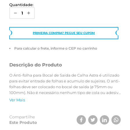
Quantidade:
PRIMEIRA COMPRA? PEGUE SEU CUPOM
Para calcular o frete, informe o CEP no carrinho
Descrição do Produto
O Anti-folha para Bocal de Saída de Calha Astra é utilizado
para evitar entrada de folhas e acumulo de sujeiras. O anti-
folhas deve ser colocado no bocal de saída (ø 75mm ou
100mm). Não é necessário nenhum tipo de cola ou adesivo
para a instalação. As calhas da Astra possuem sistema
Ver Mais
modular, ou seja, as peças vêm prontas e são leves, sendo
práticas e fácil de instalar. São fabricadas em PVC,
possuem ótima capacidade de vedação e são mais
Compartilhe
silenciosas na chuva. Duráveis, não enferrujam e são
Este Produto
resistentes às manchas e fixação de sujeiras, como o lodo.