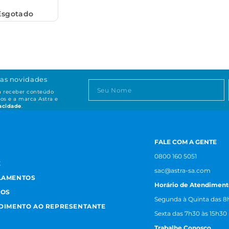
Esgotado
as novidades
ta receber conteúdo
os e a marca Astra e
vacidade
.
FALE COM A GENTE
0800 160 5051
E
sac@astra-sa.com
LAMENTOS
Horário de Atendiment
MOS
Segunda à Quinta das 8h
NDIMENTO AO REPRESENTANTE
Sexta das 7h30 às 15h30
Trabalhe Conosco