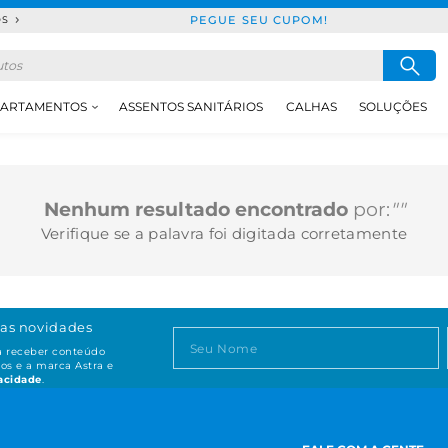
PEGUE SEU CUPOM!
DS
ARTAMENTOS
ASSENTOS SANITÁRIOS
CALHAS
SOLUÇÕES
Nenhum resultado encontrado
por:
""
Verifique se a palavra foi digitada corretamente
as novidades
ta receber conteúdo
os e a marca Astra e
vacidade
.