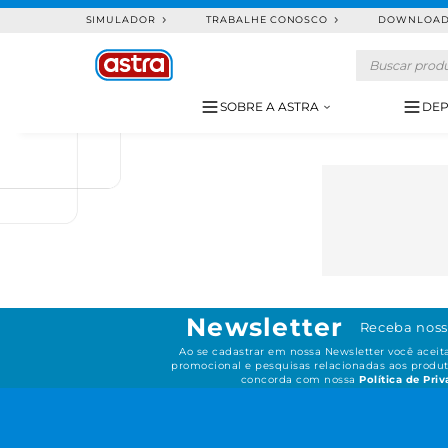
SIMULADOR
TRABALHE CONOSCO
DOWNLOA
SOBRE A ASTRA
DEP
Newsletter
Receba noss
Ao se cadastrar em nossa Newsletter você acei
promocional e pesquisas relacionadas aos produt
concorda com nossa
Política de Pri