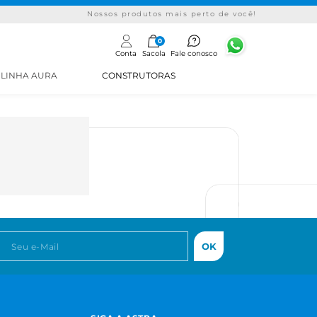
Nossos produtos mais perto de você!
0
Conta
Sacola
Fale conosco
LINHA AURA
CONSTRUTORAS
OK