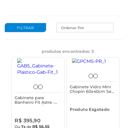
Ordenar Por
produtos encontrados:
3
Gabinete Vidro Mini
Chopin 60x40cm Sem
Sifão Astra
Gabinete para
Banheiro Fit Astra -
Resistente à Água
Produto Esgotado
com Cuba Monobloco
R$ 395,90
R$ 56,55
Ou
7x
de