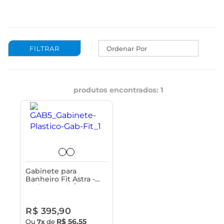
Ordenar Por
produtos encontrados:
1
Gabinete para
Banheiro Fit Astra -
Resistente à Água
com Cuba Monobloco
R$ 395,90
R$ 56,55
Ou
7x
de