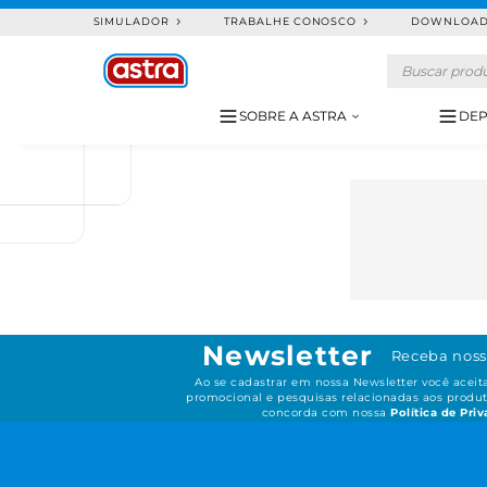
SIMULADOR
TRABALHE CONOSCO
DOWNLOA
SOBRE A ASTRA
DEP
Newsletter
Receba noss
Ao se cadastrar em nossa Newsletter você acei
promocional e pesquisas relacionadas aos produt
concorda com nossa
Política de Pri