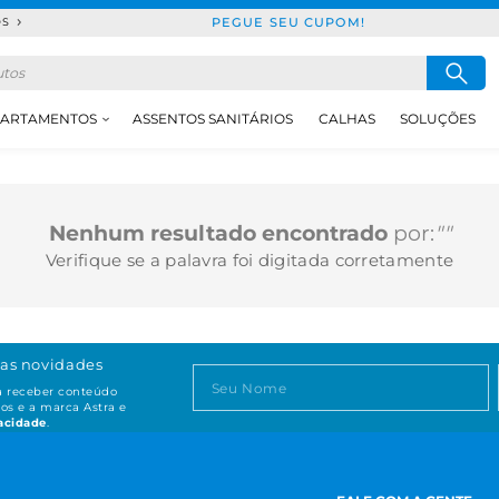
PEGUE SEU CUPOM!
DS
ARTAMENTOS
ASSENTOS SANITÁRIOS
CALHAS
SOLUÇÕES
Nenhum resultado encontrado
por:
""
Verifique se a palavra foi digitada corretamente
as novidades
ta receber conteúdo
os e a marca Astra e
vacidade
.