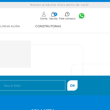
Nossos produtos mais perto de você!
0
Conta
Sacola
Fale conosco
LINHA AURA
CONSTRUTORAS
OK