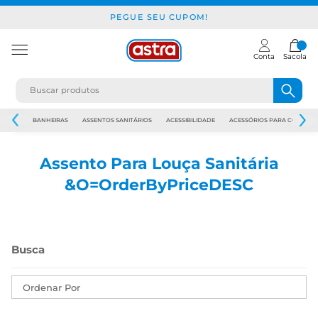
PEGUE SEU CUPOM!
Conta
Sacola
JAPI
BANHEIRAS
ASSENTOS SANITÁRIOS
ACESSIBILIDADE
ACESSÓRIOS PARA CONSTR
Assento Para Louça Sanitária
&O=OrderByPriceDESC
Ordenar Por