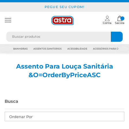
PEGUE SEU CUPOM!
Conta
Sacola
JAPI
BANHEIRAS
ASSENTOS SANITÁRIOS
ACESSIBILIDADE
ACESSÓRIOS PARA CONSTR
Assento Para Louça Sanitária
&O=OrderByPriceASC
Ordenar Por