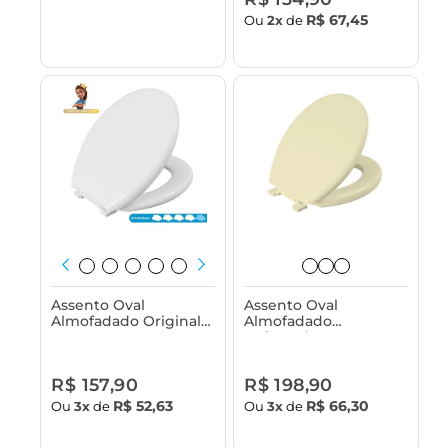
R$ 67,45
Ou
2x
de
Assento Oval
Assento Oval
Almofadado Original
Almofadado
com Tampa para Vaso
Reforçado com Tampa
Sanitário Astra
para Vaso Sanitário -
Almofadão Astra
R$ 157,90
R$ 198,90
R$ 52,63
R$ 66,30
Ou
3x
de
Ou
3x
de