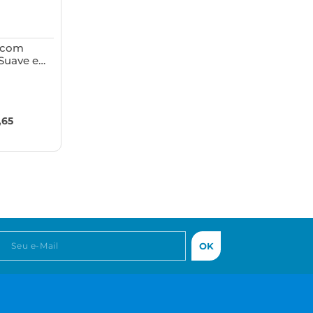
 com
Suave e
aso
a
0
,65
OK