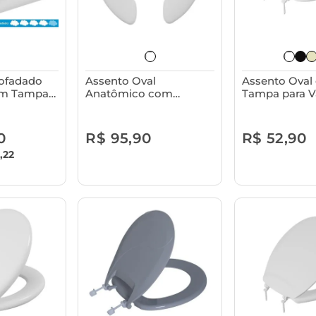
ofadado
Assento Oval
Assento Oval
com Tampa
Anatômico com
Tampa para V
itário
Abertuta Frontal sem
Sanitário Astr
Tampa para Vaso
Sanitário Astra
0
R$ 95,90
R$ 52,90
,22