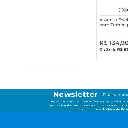
Assento Oval
com Tampa p
Sanitário Astr
Resistente
R$ 134,9
R$ 6
Ou
2x
de
Newsletter
Receba noss
Ao se cadastrar em nossa Newsletter você acei
promocional e pesquisas relacionadas aos produt
concorda com nossa
Política de Pri