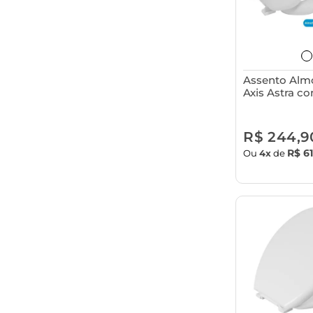
Assento Alm
Axis Astra 
para Vaso San
R$ 244,9
R$ 61
Ou
4x
de