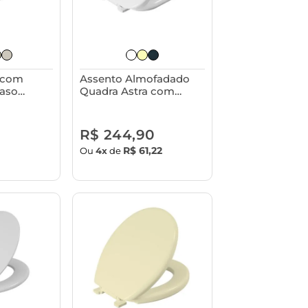
 com
Assento Almofadado
aso
Quadra Astra com
a - Plus
Tampa para Vasos
Sanitários Deca, Roca e
Icasa
R$ 244,90
R$ 61,22
Ou
4x
de