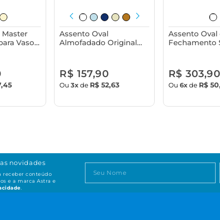
 Master
Assento Oval
Assento Oval
ara Vaso
Almofadado Original
Fechamento 
a -
com Tampa para Vaso
Tampa para V
Sanitário Astra
Sanitário Astr
0
R$ 157,90
R$ 303,9
7,45
R$ 52,63
R$ 50
Ou
3x
de
Ou
6x
de
as novidades
ta receber conteúdo
os e a marca Astra e
vacidade
.