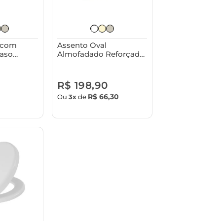
 com
Assento Oval
aso
Almofadado Reforçado
a - Talento
com Tampa para Vaso
Sanitário - Almofadão
Astra
R$ 198,90
R$ 66,30
Ou
3x
de