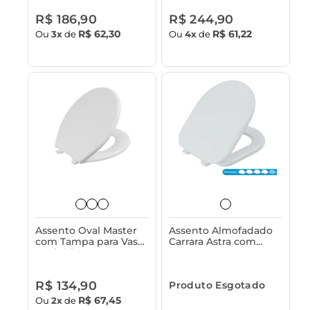
Turim e Similares
R$ 186,90
R$ 244,90
R$ 62,30
R$ 61,22
Ou
3x
de
Ou
4x
de
Assento Oval Master
Assento Almofadado
com Tampa para Vaso
Carrara Astra com
Sanitário Astra -
Tampa para Vaso
Resistente
Sanitário
R$ 134,90
Produto Esgotado
R$ 67,45
Ou
2x
de