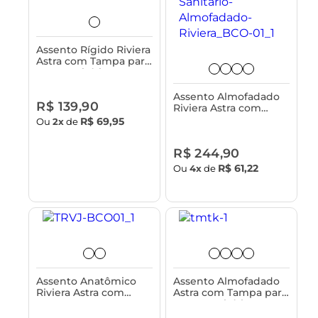
Assento Rígido Riviera
Astra com Tampa para
Vaso Sanitário -
Classique
Assento Almofadado
R$ 139,90
Riviera Astra com
Tampa para Vaso
R$ 69,95
Ou
2x
de
Sanitário
R$ 244,90
R$ 61,22
Ou
4x
de
Assento Anatômico
Assento Almofadado
Riviera Astra com
Astra com Tampa para
Tampa para Vaso
Vasos Sanitários Deca
Sanitário
Monte Carlo, Eternit