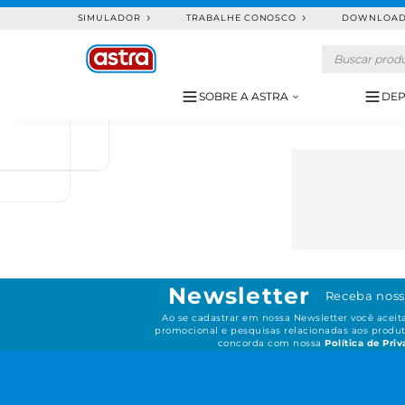
SIMULADOR
TRABALHE CONOSCO
DOWNLOA
SOBRE A ASTRA
DEP
Newsletter
Receba noss
Ao se cadastrar em nossa Newsletter você acei
promocional e pesquisas relacionadas aos produt
concorda com nossa
Política de Pri