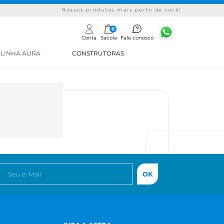
Nossos produtos mais perto de você!
0
Conta
Sacola
Fale conosco
LINHA AURA
CONSTRUTORAS
OK