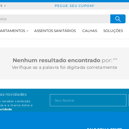
PEGUE SEU CUPOM!
DS
ARTAMENTOS
ASSENTOS SANITÁRIOS
CALHAS
SOLUÇÕES
Nenhum resultado encontrado
por:
""
Verifique se a palavra foi digitada corretamente
as novidades
ta receber conteúdo
os e a marca Astra e
vacidade
.