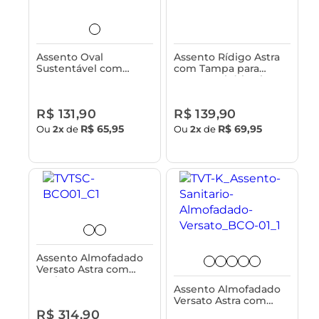
Assento Oval
Assento Rídigo Astra
Sustentável com
com Tampa para
Tampa para Vaso
Vasos Sanitário Fit e
Sanitário Astra -
Versato - Classique
Classique
R$ 131,90
R$ 139,90
R$ 65,95
R$ 69,95
Ou
2x
de
Ou
2x
de
Assento Almofadado
Versato Astra com
Fechamento Suave e
Assento Almofadado
Tampa para Vaso
Versato Astra com
Sanitário
Tampa para Vaso
R$ 314,90