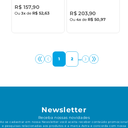
Tampa para Vaso
R$ 157,90
Sanitário Astra -
R$ 203,90
R$ 52,63
Ou
3x
de
Maciez e Aroma Floral
R$ 50,97
Ou
4x
de
1
2
...
Newsletter
Receba nossas novidades
Ao se cadastrar em nossa Newsletter você aceita receber conteúdo promocional
e pesquisas relacionadas aos produtos e a marca Astra e concorda com nossa