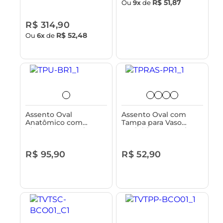
Vasos Sanitários
R$ 51,87
Ou
9x
de
Incepa, Japi e
Similares -
R$ 314,90
Fechamento Suave
R$ 52,48
Ou
6x
de
Assento Oval
Assento Oval com
Anatômico com
Tampa para Vaso
Abertuta Frontal sem
Sanitário Astra - Plus
Tampa para Vaso
Sanitário Astra
R$ 95,90
R$ 52,90