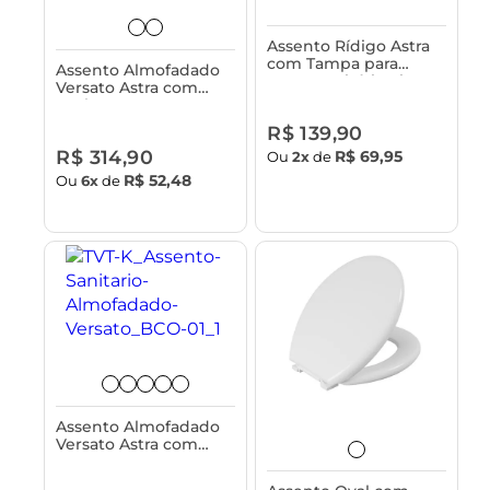
Assento Rídigo Astra
com Tampa para
Assento Almofadado
Vasos Sanitário Fit e
Versato Astra com
Versato - Classique
Fechamento Suave e
Tampa para Vaso
R$ 139,90
Sanitário
R$ 314,90
R$ 69,95
Ou
2x
de
R$ 52,48
Ou
6x
de
Assento Almofadado
Versato Astra com
Tampa para Vaso
Sanitário