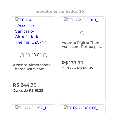
produtos encontrados:
20
Assento Rígido Thema
Astra com Tampa para
Vasos Sanitários
Incepa, Japi e
Similares
R$ 139,90
Assento Almofadado
R$ 69,95
Ou
2x
de
Thema Astra com
Tampa para Vasos
Sanitários Incepa, Japi
e Similares
R$ 244,90
R$ 61,22
Ou
4x
de