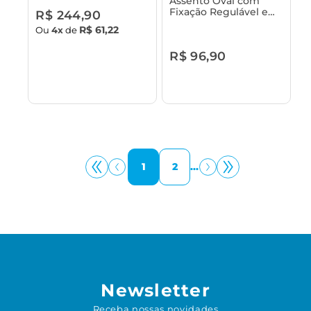
Assento Oval com
Fixação Regulável e
R$ 244,90
Tampa para Vaso
R$ 61,22
Ou
4x
de
Sanitário Astra
R$ 96,90
1
2
...
Newsletter
Receba nossas novidades