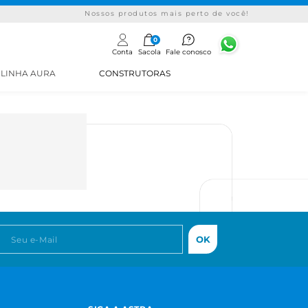
Nossos produtos mais perto de você!
0
Conta
Sacola
Fale conosco
LINHA AURA
CONSTRUTORAS
OK