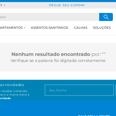
PEGUE SEU CUPOM!
DS
ARTAMENTOS
ASSENTOS SANITÁRIOS
CALHAS
SOLUÇÕES
Nenhum resultado encontrado
por:
""
Verifique se a palavra foi digitada corretamente
as novidades
ta receber conteúdo
os e a marca Astra e
vacidade
.