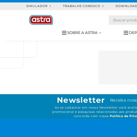
SIMULADOR
TRABALHE CONOSCO
DOWNLOA
SOBRE A ASTRA
DEP
Newsletter
Receba noss
Ao se cadastrar em nossa Newsletter você acei
promocional e pesquisas relacionadas aos produt
concorda com nossa
Política de Pri