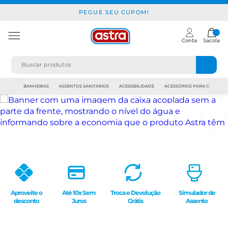
PEGUE SEU CUPOM!
Conta
Sacola
JAPI
BANHEIRAS
ASSENTOS SANITÁRIOS
ACESSIBILIDADE
ACESSÓRIOS PARA CONSTR
Aproveite o
Até 10x Sem
Troca e Devolução
Simulador de
desconto
Juros
Grátis
Assento